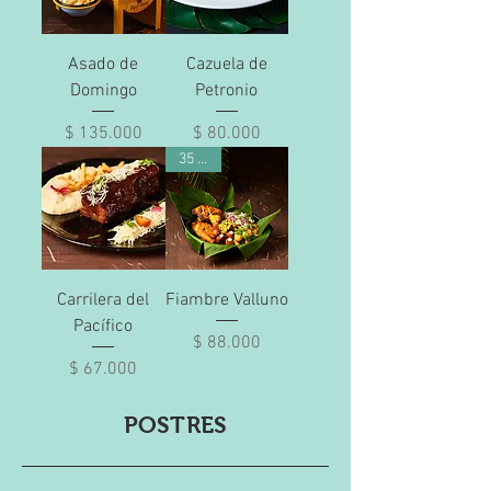
Asado de
Cazuela de
Domingo
Petronio
Precio
Precio
$ 135.000
$ 80.000
35 min
Carrilera del
Fiambre Valluno
Pacífico
Precio
$ 88.000
Precio
$ 67.000
POSTRES