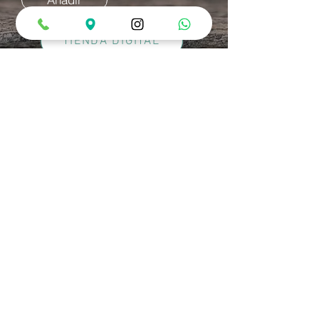
TIENDA DIGITAL
Si no logras hacer tu reserva online, comunicate
con nosotros.
300-768-8226
(601) 7731187
Te ayudaremos personalmente
Horarios de Atención
Lunes a Miércoles: 12:00 pm a 10:00 pm
Jueves a Sábado: 12:00 pm a 12:00 am
Domingos y Festivos: 12:00 pm a 6:00 pm