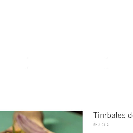
s
Reservas
Timbales d
SKU: 0112