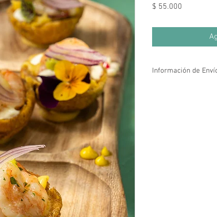
Precio
$ 55.000
Ag
Información de Enví
La página web tiene co
kms a la redonda de la
22 #84 - 99), es decir e
Ver mapa.
El envío tarda de 45 m
monto mínimo de pedid