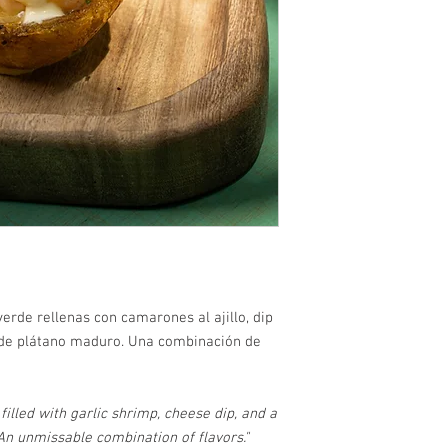
verde rellenas con camarones al ajillo, dip
 de plátano maduro. Una combinación de
filled with garlic shrimp, cheese dip, and a
An unmissable combination of flavors."