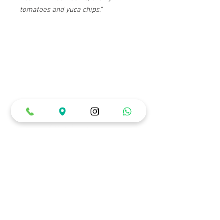
tomatoes and yuca chips."
Horarios de Atención
Lunes a Miércoles: 12:00 pm a 10:00 pm
Jueves a Sábado: 12:00 pm a 12:00 am
Domingos y Festivos: 12:00 pm a 6:00 pm
Ubicación & Contacto
Carrera 22 # 84 - 99 (Piso 1)
3007688226
Únete a nuestra comunidad y recibe
información
privilegiada