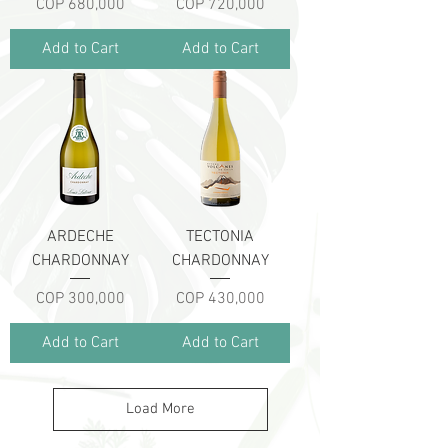
Price
Price
COP 680,000
COP 720,000
Add to Cart
Add to Cart
ARDECHE
TECTONIA
CHARDONNAY
CHARDONNAY
Price
Price
COP 300,000
COP 430,000
Add to Cart
Add to Cart
Load More