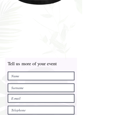
Mocktail de Gulupa con Sirup de
Mango, Sparkling de Mandarina
elixir de lavanda y Tajín; q
ue brinda
un toque de
picante que elevará
tu
energía al más alto nivel.
$33.000
Tell us
more of your event