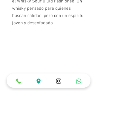
el Whisky Sour u Old Fashioned. Un
whisky pensado para quienes
buscan calidad, pero con un espíritu
joven y desenfadado.
Horarios de Atención
Lunes a Miércoles: 12:00 pm a 10:00 pm
Jueves a Sábado: 12:00 pm a 12:00 am
Domingos y Festivos: 12:00 pm a 6:00 pm
Ubicación & Contacto
Carrera 22 # 84 - 99 (Piso 1)
3007688226