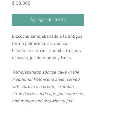
Precio
$ 30.000
Agregar al carrito
Bizcocho almojabanado a la antigua
forma palmireña, servido con
helado de corozo, crumble, fresas y
uchuvas, jus de mango y fresa.
"Almojabanado sponge cake in the
traditional Palmireña style, served
with corozo ice cream, crumble,
strawberries and cape gooseberries,
and mango and strawberry jus."
Horarios de Atención
Lunes a Miércoles: 12:00 pm a 10:00 pm