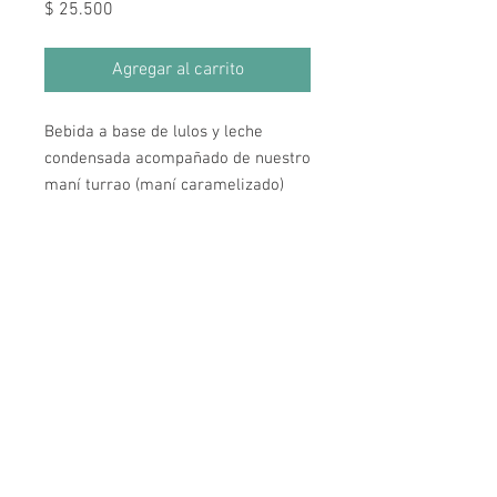
Precio
$ 25.500
Agregar al carrito
Bebida a base de lulos y leche
condensada acompañado de nuestro
maní turrao (maní caramelizado)
Horarios de Atención
Lunes a Miércoles: 12:00 pm a 10:00 pm
Jueves a Sábado: 12:00 pm a 12:00 am
Domingos y Festivos: 12:00 pm a 6:00 pm