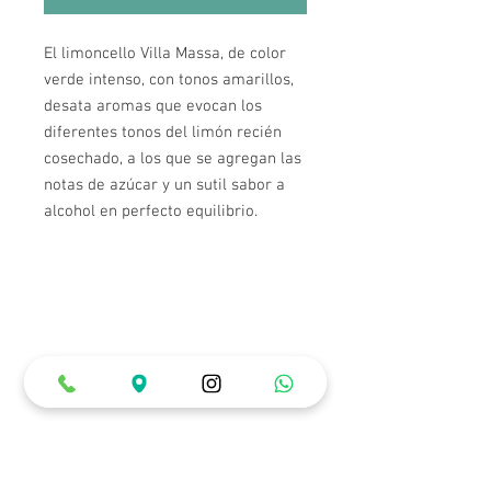
El limoncello Villa Massa, de color
verde intenso, con tonos amarillos,
desata aromas que evocan los
diferentes tonos del limón recién
cosechado, a los que se agregan las
notas de azúcar y un sutil sabor a
alcohol en perfecto equilibrio.
Horarios de Atención
Lunes a Miércoles: 12:00 pm a 10:00 pm
Jueves a Sábado: 12:00 pm a 12:00 am
Domingos y Festivos: 12:00 pm a 6:00 pm
Ubicación & Contacto
Carrera 22 # 84 - 99 (Piso 1)
3007688226