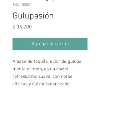
SKU: 10007
Gulupasión
Precio
$ 36.700
Agregar al carrito
A base de tequila, elixir de gulupa,
menta y limón, es un coctel
refrescante, suave, con notas
cítricas y dulzor balanceado
Horarios de Atención
Lunes a Miércoles: 12:00 pm a 10:00 pm
Jueves a Sábado: 12:00 pm a 12:00 am
Domingos y Festivos: 12:00 pm a 6:00 pm