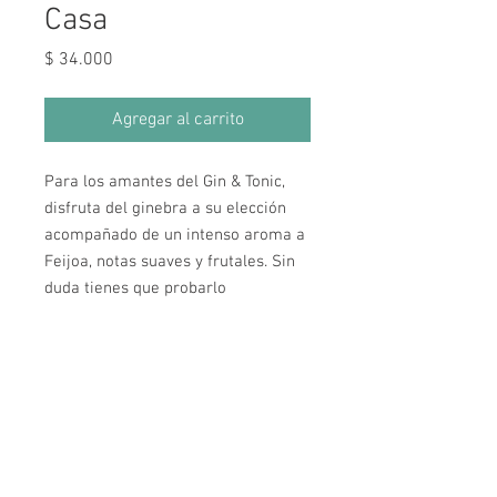
Casa
Precio
$ 34.000
Agregar al carrito
Para los amantes del Gin & Tonic,
disfruta del ginebra a su elección
acompañado de un intenso aroma a
Feijoa, notas suaves y frutales. Sin
duda tienes que probarlo
Horarios de Atención
Lunes a Miércoles: 12:00 pm a 10:00 pm
Jueves a Sábado: 12:00 pm a 12:00 am
Domingos y Festivos: 12:00 pm a 6:00 pm