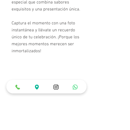
especial que combina sabores
exquisitos y una presentación única.
Captura el momento con una foto
instantánea y llévate un recuerdo
único de tu celebración. ¡Porque los
mejores momentos merecen ser
inmortalizados!
Información de Importante
Antes de adquirir el paquete de
Experiencia de Cumpleaños, es
necesario que hayas hecho una reserva
con anterioridad. Si no la has hecho
Horarios de Atención
puedes hacerlo ingresando en la
Lunes a Miércoles: 12:00 pm a 10:00 pm
Jueves a Sábado: 12:00 pm a 12:00 am
pestaña de reserva o llamando a los
Domingos y Festivos: 12:00 pm a 6:00 pm