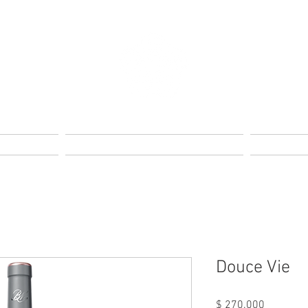
s
Reservas
Douce Vie
Precio
$ 270.000