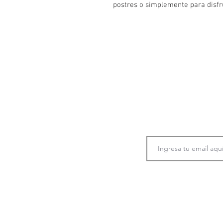
postres o simplemente para disfru
Únete a nuestra co
información
p