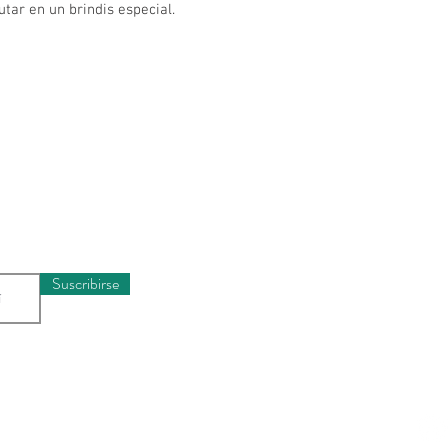
tar en un brindis especial.
Horario
munidad y recibe
Lunes a Miércole
rivilegiada
Jueves a Sábado
Domingos y Festi
Suscribirse
Ubicaci
Carrera 22
3