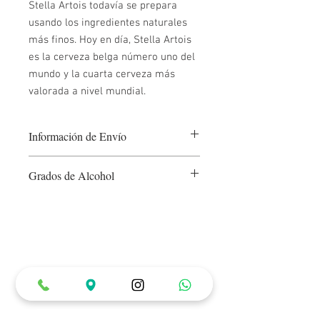
Stella Artois todavía se prepara
usando los ingredientes naturales
más finos. Hoy en día, Stella Artois
es la cerveza belga número uno del
mundo y la cuarta cerveza más
valorada a nivel mundial.
Información de Envío
La página web tiene cobertura
Grados de Alcohol
únicamente en Bogotá, en 5 kms a la
redonda de la ubicación del restaurante
5%
(Carrera 22 #84 - 99), es decir en los
barrios de:
Ver mapa.
Horarios de Atención
El envío tarda de 45 minutos a 1 hora en
Lunes a Miércoles: 12:00 pm a 10:00 pm
ser entregado. El monto mínimo de
Jueves a Sábado: 12:00 pm a 12:00 am
pedido es de $ 20.000 pesos.
Domingos y Festivos: 12:00 pm a 6:00 pm
Ubicación & Contacto