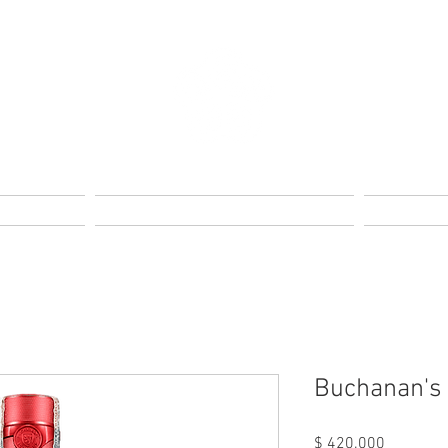
s
Reservas
Buchanan's
Precio
$ 420.000