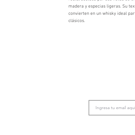
madera y especias ligeras. Su tex
convierten en un whisky ideal para
clásicos.
Únete a nuestra co
información
p