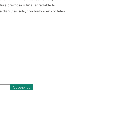
tura cremosa y final agradable lo
 disfrutar solo, con hielo o en cocteles
Horario
munidad y recibe
Lunes a Miércole
rivilegiada
Jueves a Sábado
Domingos y Festi
Suscribirse
Ubicaci
Carrera 22
3