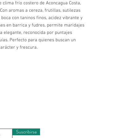
e clima frío costero de Aconcagua Costa,
Con aromas a cereza, frutillas, sutilezas
 boca con taninos finos, acidez vibrante y
ses en barrica y fudres, permite maridajes
ia elegante, reconocida por puntajes
uías. Perfecto para quienes buscan un
carácter y frescura.
Horario
munidad y recibe
Lunes a Miércole
rivilegiada
Jueves a Sábado
Domingos y Festi
Suscribirse