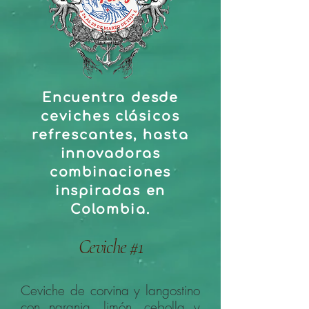
Encuentra desde
ceviches clásicos
refrescantes, hasta
innovadoras
combinaciones
inspiradas en
Colombia.
Ceviche #1
Ceviche de corvina y langostino
con naranja, limón, cebolla y