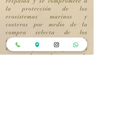
respalda y se compromete a
la protección de los
ecosistemas marinos y
costeros por medio de la
compra selecta de los
insumos que hacen parte de
nuestros platos; y que a su
vez ayudan a dar apoyo de
las comunidades del Chocó
que subsisten a partir de
estos recursos.