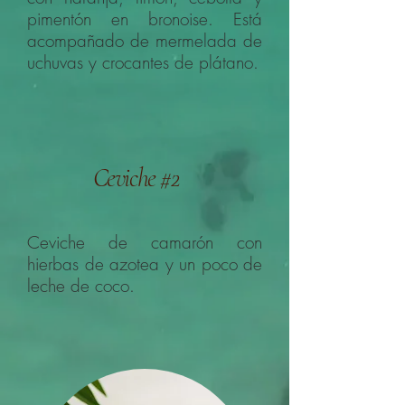
pimentón en bronoise. Está
acompañado de mermelada de
uchuvas y crocantes de plátano.
Ceviche #2
Ceviche de camarón con
hierbas de azotea y un poco de
leche de coco.