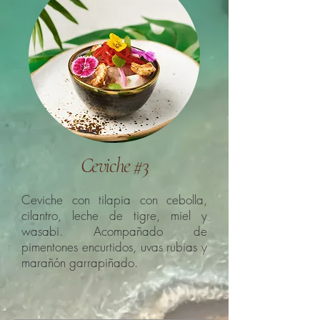
Ceviche #3
Ceviche con tilapia con cebolla,
cilantro, leche de tigre, miel y
wasabi. Acompañado de
pimentones encurtidos, uvas rubias y
marañón garrapiñado.