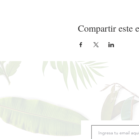
Compartir este 
Únete a nuestra co
información
p