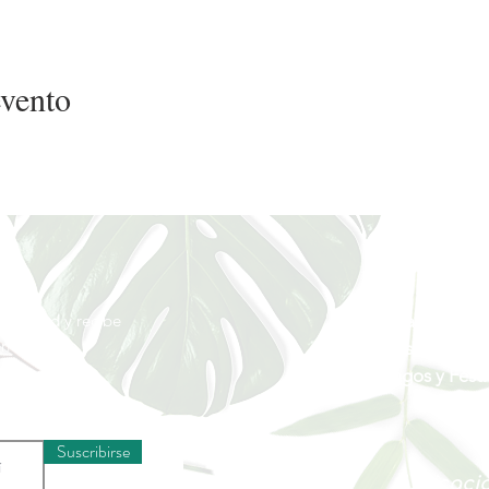
evento
Horario
munidad y recibe
Lunes a Miércole
rivilegiada
Jueves a Sábado
Domingos y Festi
Suscribirse
Ubicaci