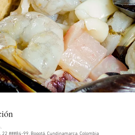
ción
.
ra. 22 ###84-99, Bogotá, Cundinamarca, Colombia