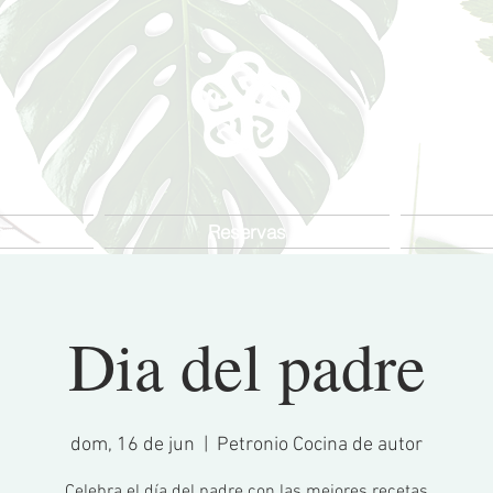
s
Reservas
Dia del padre
dom, 16 de jun
  |  
Petronio Cocina de autor
Celebra el día del padre con las mejores recetas