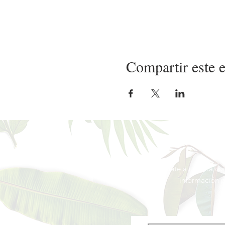
Compartir este 
Únete a nuestra co
información
p