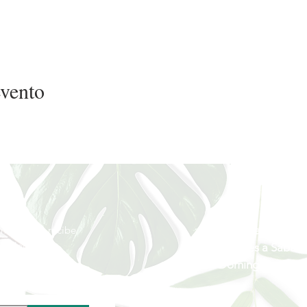
evento
Horario
munidad y recibe
Lunes a Miércole
rivilegiada
Jueves a Sábado
Domingos y Festi