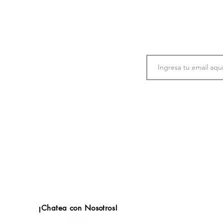
Únete a nuestra co
información
p
Al suscribirme, acepto los
TÉRM
autorizo el tratamiento de mis d
finalidades y demás condiciones d
PRIVACIDAD
¡Chatea con Nosotros!