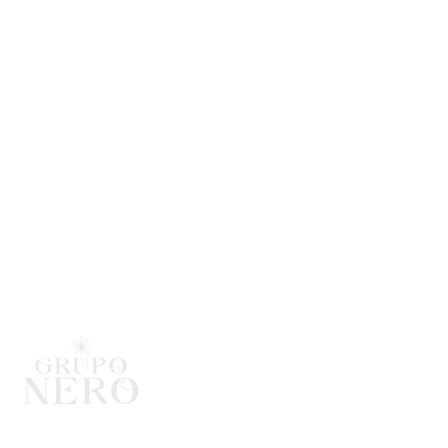
s: 12:00 pm a 10:00 pm
: 12:00 pm a 12:00 am
vos: 12:00 pm a 6:00 pm
ón & Contacto
 # 84 - 99 (Piso 1)
007688226