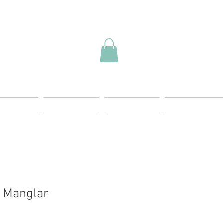
ding Page
Landing Page
Start
Más Info
 Manglar