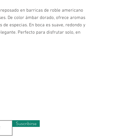
 reposado en barricas de roble americano
ses. De color ámbar dorado, ofrece aromas
as de especias. En boca es suave, redondo y
elegante. Perfecto para disfrutar solo, en
Horario
munidad y recibe
Lunes a Miércole
rivilegiada
Jueves a Sábado
Domingos y Festi
Suscribirse
Ubicaci