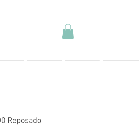
ding Page
Landing Page
Start
Más Info
00 Reposado