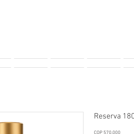
Page
Landing Page
Landing Page
Landing Page
Lan
Reserva 18
Price
COP 570,000