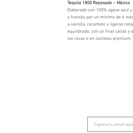
Tequila 1800 Reposado – México
Elaborado con 100% agave azul y
y francés por un mínimo de 6 me
a vainilla, caramelo y ligeras not
equilibrado, con un final cálido y 
las rocas o en cocteles premium.
Únete a nuestra co
información
p