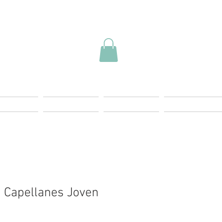
ding Page
Landing Page
Start
Más Info
 Capellanes Joven