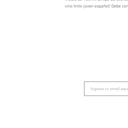
vino tinto joven español! Debe c
Únete a nuestra co
información
p