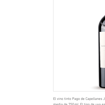
El vino tinto Pago de Capellanes 
media de 750 ml. El tipo de uva e