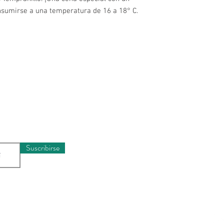
onsumirse a una temperatura de 16 a 18° C.
Horario
munidad y recibe
Lunes a Miércole
rivilegiada
Jueves a Sábado
Domingos y Festi
Suscribirse
Ubicaci
Carrera 22
3