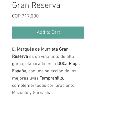
Gran Reserva
Price
COP 717,000
Add to Cart
El
Marqués de Murrieta Gran
Reserva
es un vino tinto de alta
gama, elaborado en la
DOCa Rioja,
España
, con una selección de las
mejores uvas
Tempranillo
,
complementadas con Graciano,
Mazuelo y Garnacha.
Horarios de Atención
Lunes a Miércoles: 12:00 pm a 10:00 pm
Jueves a Sábado: 12:00 pm a 12:00 am
Domingos y Festivos: 12:00 pm a 6:00 pm