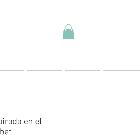
ding Page
Landing Page
Start
Más Info
pirada en el
bet