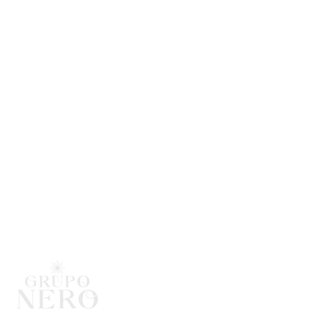
s de Atención
s: 12:00 pm a 10:00 pm
: 12:00 pm a 12:00 am
vos: 12:00 pm a 6:00 pm
ón & Contacto
 # 84 - 99 (Piso 1)
007688226