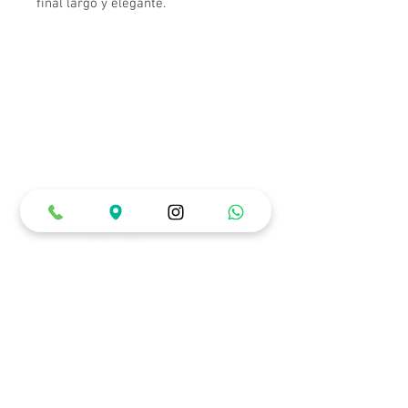
final largo y elegante.
Horarios de Atención
Lunes a Miércoles: 12:00 pm a 10:00 pm
Jueves a Sábado: 12:00 pm a 12:00 am
Domingos y Festivos: 12:00 pm a 6:00 pm
Ubicación & Contacto
Carrera 22 # 84 - 99 (Piso 1)
3007688226
Únete a nuestra comunidad y recibe
información
privilegiada