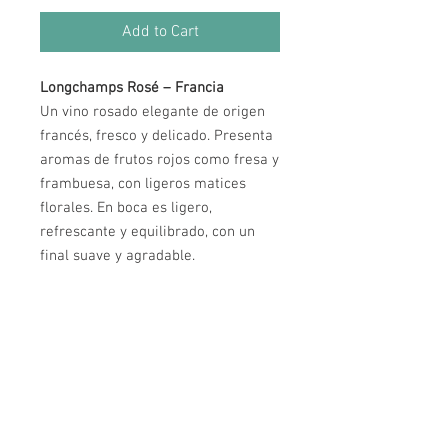
Add to Cart
Longchamps Rosé – Francia
Un vino rosado elegante de origen
francés, fresco y delicado. Presenta
aromas de frutos rojos como fresa y
frambuesa, con ligeros matices
florales. En boca es ligero,
refrescante y equilibrado, con un
final suave y agradable.
Horarios de Atención
Lunes a Miércoles: 12:00 pm a 10:00 pm
Jueves a Sábado: 12:00 pm a 12:00 am
Domingos y Festivos: 12:00 pm a 6:00 pm