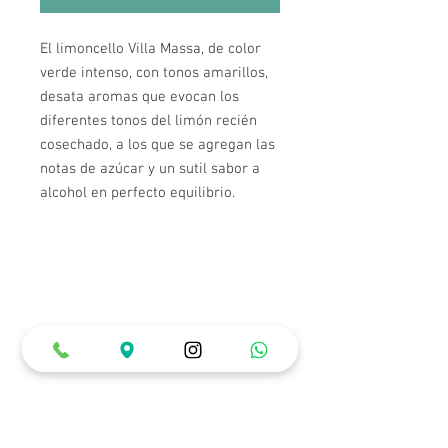
El limoncello Villa Massa, de color
verde intenso, con tonos amarillos,
desata aromas que evocan los
diferentes tonos del limón recién
cosechado, a los que se agregan las
notas de azúcar y un sutil sabor a
alcohol en perfecto equilibrio.
Horarios de Atención
Lunes a Miércoles: 12:00 pm a 10:00 pm
Jueves a Sábado: 12:00 pm a 12:00 am
Domingos y Festivos: 12:00 pm a 6:00 pm
Ubicación & Contacto
Carrera 22 # 84 - 99 (Piso 1)
3007688226