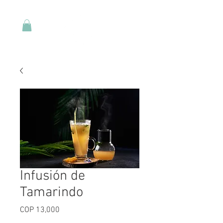
Infusión de
Tamarindo
Price
COP 13,000