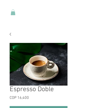
Espresso Doble
Price
COP 16,400