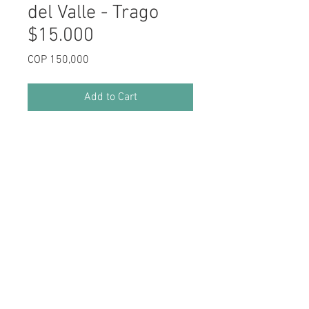
del Valle - Trago
$15.000
Price
COP 150,000
Add to Cart
Horarios de Atención
Lunes a Miércoles: 12:00 pm a 10:00 pm
Jueves a Sábado: 12:00 pm a 12:00 am
Domingos y Festivos: 12:00 pm a 6:00 pm