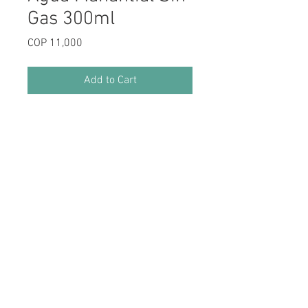
Gas 300ml
Price
COP 11,000
Add to Cart
Horarios de Atención
Lunes a Miércoles: 12:00 pm a 10:00 pm
Jueves a Sábado: 12:00 pm a 12:00 am
Domingos y Festivos: 12:00 pm a 6:00 pm