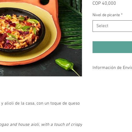
Price
COP 40,000
Nivel de picante
*
Select
Información de Enví
La página web tiene co
kms a la redonda de la
22 #84 - 99), es decir e
Ver mapa.
y alioli de la casa, con un toque de queso
El envío tarda de 45 m
monto mínimo de pedid
gao and house aioli, with a touch of crispy