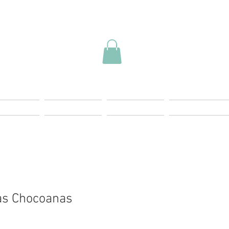
ding Page
Landing Page
Start
Más Info
as Chocoanas