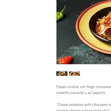
Papas criollas con hogo chocoano 
costeño crocante y ají pajarito
"Creole potatoes with chocoano ho
coastal cheese and pajarito chili"