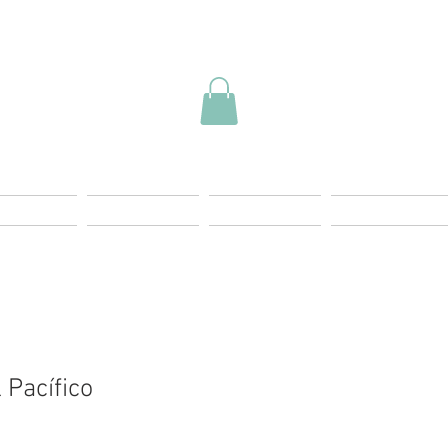
ding Page
Landing Page
Start
Más Info
l Pacífico