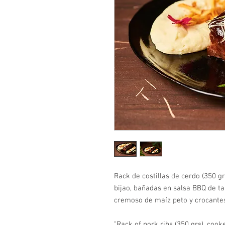
Rack de costillas de cerdo (350 g
bijao, bañadas en salsa BBQ de 
cremoso de maíz peto y crocante
"Rack of pork ribs (350 grs), cook