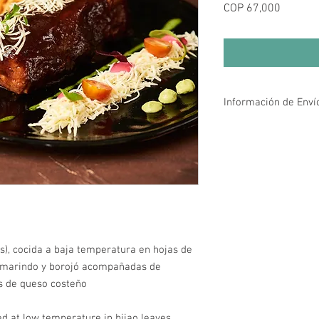
Price
COP 67,000
Información de Enví
La página web tiene co
kms a la redonda de la
22 #84 - 99), es decir e
Ver mapa.
El envío tarda de 45 m
monto mínimo de pedid
rs), cocida a baja temperatura en hojas de
tamarindo y borojó acompañadas de
s de queso costeño
ed at low temperature in bijao leaves,