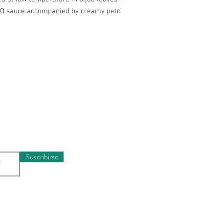
BQ sauce accompanied by creamy peto
Horario
munidad y recibe
Lunes a Miércole
rivilegiada
Jueves a Sábado
Domingos y Festi
Suscribirse
Ubicaci
Carrera 22
3