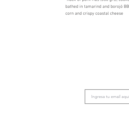
bathed in tamarind and borojó B
corn and crispy coastal cheese
Únete a nuestra co
información
p